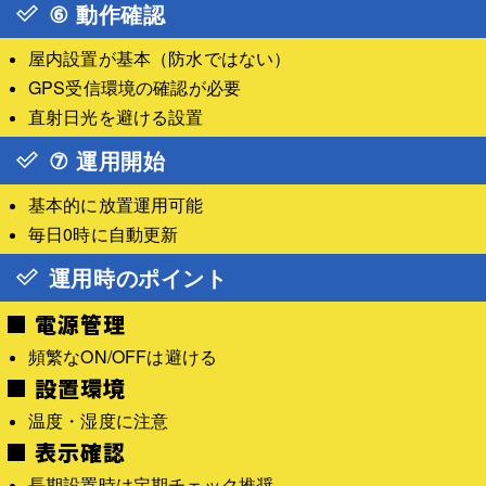
⑥ 動作確認
屋内設置が基本（防水ではない）
GPS受信環境の確認が必要
直射日光を避ける設置
⑦ 運用開始
基本的に放置運用可能
毎日0時に自動更新
運用時のポイント
■ 電源管理
頻繁なON/OFFは避ける
■ 設置環境
温度・湿度に注意
■ 表示確認
長期設置時は定期チェック推奨