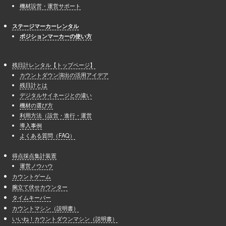
機材設営・運営サポート
ステージマーカーレンタル
ポジションマーカーの使い方
残日計レンタル【トップページ】
カウントダウン演出の活用アイデア
残日計とは
デジタルサイネージとの違い
機材の選び方
利用方法（設営・進行・運営
導入事例
よくある質問（FAQ）
得点採点集計装置
運営ノウハウ
カウントゲーム
腕立て伏せカウンター
タイムキーパー
カウントマシン（説明書）
いいね！カウントダウンマシン（説明書）