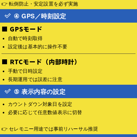
👉 転倒防止・安定設置を必ず実施
④ GPS／時刻設定
■ GPSモード
自動で時刻取得
設定後は基本的に操作不要
■ RTCモード（内部時計）
手動で日時設定
長期運用では誤差に注意
⑤ 表示内容の設定
カウントダウン対象日を設定
必要に応じて任意数値表示に切替
👉 セレモニー用途では事前リハーサル推奨