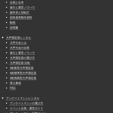
企画と台本
進行と運営ノウハウ
操作卓と回転灯
回答者席製作資料
動画
説明書
大声測定器レンタル
大声大会とは
大声大会の企画
進行と運営ノウハウ
大声測定器の選び方
大声測定器 比較
4桁新型大声測定器
4桁標準型大声測定器
3桁簡易型大声測定器
導入事例
FAQ
アンケートマシンレンタル
アンケートマシンの選び方
イベント企画・運営ガイド
アンケートマシン設営ガイド