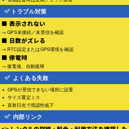
トラブル対策
■ 表示されない
→ GPS未接続／未受信を確認
■ 日数がズレる
→ RTC設定またはGPS環境を確認
■ 停電時
→ 復電後、自動復帰
よくある失敗
GPSが受信できない場所に設置
サイズ選定ミス
直射日光で視認性低下
内部リンク
👉 レンタルの詳細・料金・利用方法を確認した