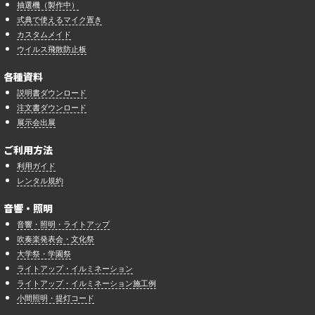
抽選機（製作中）
式典で使えるマイク置き
カスタムメイド
ウイルス飛散防止板
各種資料
説明書ダウンロード
注文書ダウンロード
展示会出展
ご利用方法
利用ガイド
レンタル規約
音響・照明
音響・照明・ライトアップ
吹奏楽発表会・文化祭
大学祭・学園祭
ライトアップ・イルミネーション
ライトアップ・イルミネーション施工例
小間照明・提灯コード