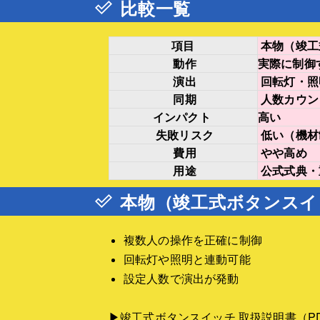
比較一覧
項目
本物（竣工
動作
実際に制御
演出
回転灯・照
同期
人数カウン
インパクト
高い
失敗リスク
低い（機材
費用
やや高め
用途
公式式典・
本物（竣工式ボタンスイ
複数人の操作を正確に制御
回転灯や照明と連動可能
設定人数で演出が発動
▶竣工式ボタンスイッチ 取扱説明書（P