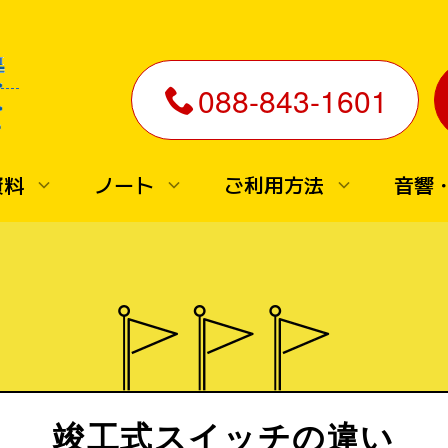
088-843-1601
資料
ノート
ご利用方法
音響
大声測定マシン
▼ダミーボタン・スイッチ
大声測定器レンタル
ダミーボタン・スイッチレ
機材の選び方
タル
大声測定器の選び方
■機材の選び方
大声測定器 比較
ダミーボタンスイッチの選
例
機材紹介
方
4桁新型大声測定器
■機材紹介
4桁標準型大声測定器
竣工式スイッチの違い
ダミーボタン