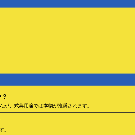
か？
せんが、式典用途では本物が推奨されます。
？
です。