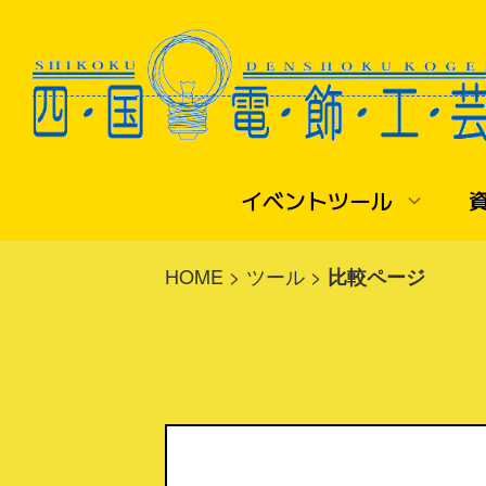
イベントツール
▼早押しボタン
▼
HOME
>
ツール
>
比較ページ
説明書ダウンロード
備忘録 smaart-v8
音響・照明・ライトアップ
会社情報
ご利用ガイド
早押しボタンレンタル
注文書ダウンロード
大学祭・学園祭
お問い合わせ
レンタル規約
■
運営・操作サービス
イベントにおける電気の知識
学校行事（体育館）
法律に基づく表示
■機材の選び方
展示会出展
よさこい地方車における電気の知識
ライトアップ・イルミネーション
プライバシーポリシー
機材の選定とFAQ
ライトアップ・イルミネーション施工
■機材紹介
■
THE YOSAKOI
標準型（簡易型）
小間照明・提灯コード
高知のよさこいを語ってみる
ミニ型