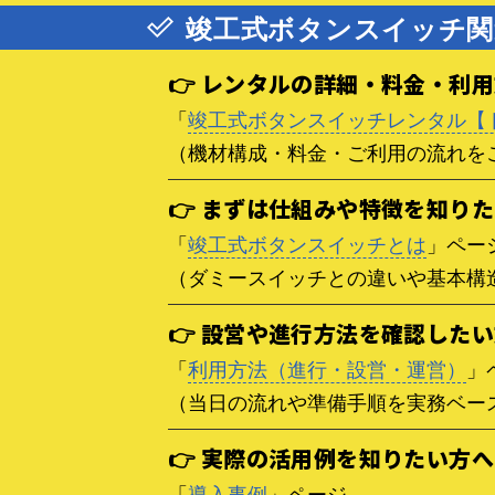
竣工式ボタンスイッチ関
👉 レンタルの詳細・料金・利
「
竣工式ボタンスイッチレンタル【
（機材構成・料金・ご利用の流れを
👉 まずは仕組みや特徴を知り
「
竣工式ボタンスイッチとは
」ペー
（ダミースイッチとの違いや基本構
👉 設営や進行方法を確認した
「
利用方法（進行・設営・運営）
」
（当日の流れや準備手順を実務ベー
👉 実際の活用例を知りたい方へ
「
導入事例
」ページ