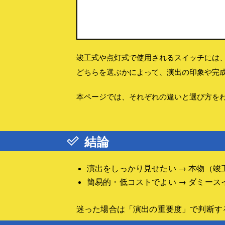
よさこいへの招待
20人型
■クイズ大会の作り方
■
よさこい写真集
早押しクイズのルール
問題作り
企画と台本
竣工式や点灯式で使用されるスイッチには
■
進行と運営ノウハウ
どちらを選ぶかによって、演出の印象や完
■技術資料
操作卓と回転灯
本ページでは、それぞれの違いと選び方を
回答者席製作資料
▼
動画・説明書
動画
結論
説明書
■
演出をしっかり見せたい → 本物（
■
簡易的・低コストでよい → ダミース
迷った場合は「演出の重要度」で判断す
■