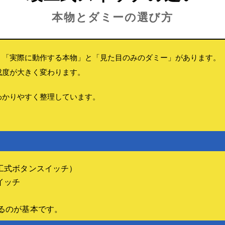
3桁簡易型大声測定器
ナイフスイッチ
本物とダミーの選び方
大声大会の作り方
光るダミーボタン
大声大会とは
■利用方法
大声大会の企画
利用方法
■導入事例とFAQ
進行と運営ノウハウ
、「実際に動作する本物」と「見た目のみのダミー」があります。
導入事例
導入事例とFAQ
成度が大きく変わります。
導入事例
よくある質問（FAQ）
FAQ
わかりやすく整理しています。
▼竣工式ボタンスイッチ
アンケートマシン
竣工式ボタンスイッチレン
アンケートマシンレンタル
ル
機材の選び方
機材設営・運営サポート
アンケートマシンの選び方
■機材の選び方
竣工式ボタンスイッチ）
アンケートイベントの作り方
比較ページ
イッチ
企画・運営ガイド
竣工式ボタンスイッチとは
設営ガイド
竣工式スイッチの仕組み
るのが基本です。
進行台本・配置ガイド
式典演出の企画アイディア
導入事例とFAQ