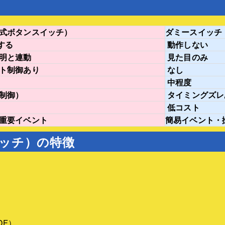
■利用方法
導入事例
竣工式ボタンスイッチの使
よくある質問（FAQ）
方
式ボタンスイッチ）
ダミースイッチ
■導入事例とFAQ
する
動作しない
導入事例
明と連動
見た目のみ
よくある質問（FAQ）
ト制御あり
なし
中程度
▼残日計
制御）
タイミングズレ
残日計レンタル
低コスト
演出の活用アイデア
重要イベント
簡易イベント・
残日計とは
ッチ）の特徴
サイネージとの違い
■機材の選び方と利用方法
機材の選び方
利用方法
■導入事例とFAQ
導入事例
よくある質問（FAQ）
DF）