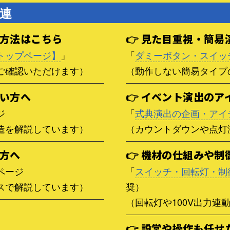
連
用方法はこちら
👉 見た目重視・簡
トップページ】
」
「
ダミーボタン・スイッ
ご確認いただけます）
（動作しない簡易タイプ
たい方へ
👉 イベント演出の
ジ
「
式典演出の企画・アイ
造を解説しています）
（カウントダウンや点灯
い方へ
👉 機材の仕組みや
ページ
「
スイッチ・回転灯・制
スで解説しています）
奨）
（回転灯や100V出力連
👉 設営や操作も任せ