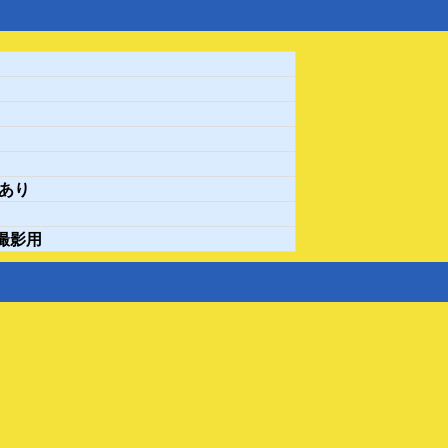
カスタムメイド
い
▼ウイルス飛散防止パネル
ウイルス飛散防止板
▼イベントのお知らせ
イベントのお知らせ
あり
撮影用