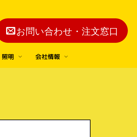
お問い合わせ・注文窓口
・照明
会社情報
▼ステージマーカーレンタル
ン
ステージマーカー
利用方法
び
▼抽選機（製作中）
抽選機（製作中）
▼得点採点集計装置
得点表示装置