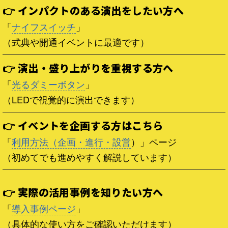
👉 インパクトのある演出をしたい方へ
「
ナイフスイッチ
」
（式典や開通イベントに最適です）
👉 演出・盛り上がりを重視する方へ
「
光るダミーボタン
」
（LEDで視覚的に演出できます）
👉 イベントを企画する方はこちら
「
利用方法（企画・進行・設営
）」ページ
（初めてでも進めやすく解説しています）
👉 実際の活用事例を知りたい方へ
「
導入事例ページ
」
（具体的な使い方をご確認いただけます）