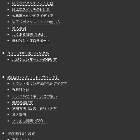
竣工式ボタンスイッチとは
竣工式スイッチの仕組み
式典演出の企画アイディア
竣工式ボタンスイッチの使い方
導入事例
よくある質問（FAQ）
機材設営・運営サポート
ステージマーカーレンタル
ポジションマーカーの使い方
残日計レンタル【トップページ】
カウントダウン演出の活用アイデア
残日計とは
デジタルサイネージとの違い
機材の選び方
利用方法（設営・進行・運営
導入事例
よくある質問（FAQ）
得点採点集計装置
運営ノウハウ