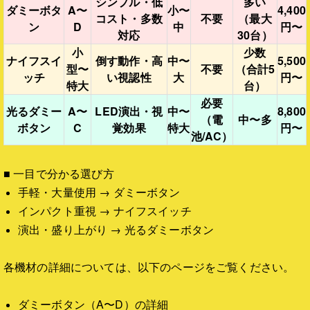
シンプル・低
多い
ダミーボタ
A〜
小〜
4,400
コスト・多数
不要
（最大
ン
D
中
円〜
対応
30台）
小
少数
ナイフスイ
倒す動作・高
中〜
5,500
型〜
不要
（合計5
ッチ
い視認性
大
円〜
特大
台）
必要
光るダミー
A〜
LED演出・視
中〜
8,800
（電
中〜多
ボタン
C
覚効果
特大
円〜
池/AC）
■ 一目で分かる選び方
手軽・大量使用 → ダミーボタン
インパクト重視 → ナイフスイッチ
演出・盛り上がり → 光るダミーボタン
各機材の詳細については、以下のページをご覧ください。
ダミーボタン（A〜D）の詳細