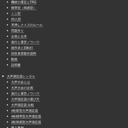
機材の選定とFAQ
標準型（簡易型）
ミニ型
20人型
早押しクイズのルール
問題作り
企画と台本
進行と運営ノウハウ
操作卓と回転灯
回答者席製作資料
動画
説明書
大声測定器レンタル
大声大会とは
大声大会の企画
進行と運営ノウハウ
大声測定器の選び方
大声測定器 比較
4桁新型大声測定器
4桁標準型大声測定器
3桁簡易型大声測定器
導入事例