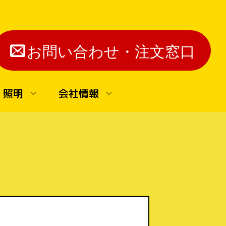
お問い合わせ・注文窓口
・照明
会社情報
▼ステージマーカーレンタル
ン
ステージマーカー
利用方法
び
▼抽選機（製作中）
抽選機（製作中）
▼得点採点集計装置
得点表示装置