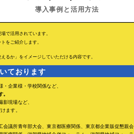
3桁簡易型大声測定器
ナイフスイッチ
導入事例と活用方法
大声大会の作り方
光るダミーボタン
大声大会とは
■利用方法
大声大会の企画
利用方法
現場で活用されています。
■導入事例とFAQ
進行と運営ノウハウ
導入事例
導入事例とFAQ
ントをご紹介します。
導入事例
よくある質問（FAQ）
使えるか」をイメージしていただける内容です。
FAQ
▼竣工式ボタンスイッチ
いております
アンケートマシン
竣工式ボタンスイッチレン
アンケートマシンレンタル
ル
様・企業様・学校関係など、
機材の選び方
機材設営・運営サポート
す。
アンケートマシンの選び方
■機材の選び方
撮影現場など、
アンケートイベントの作り方
比較ページ
企画・運営ガイド
だけます。
竣工式ボタンスイッチとは
設営ガイド
竣工式スイッチの仕組み
進行台本・配置ガイド
工会議所青年部大会、東京都医療関係、東京都企業販促懇親会
式典演出の企画アイディア
導入事例とFAQ