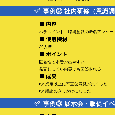
事例② 社内研修（意識
■ 内容
ハラスメント・職場意識の匿名アンケー
■ 使用機材
20人型
■ ポイント
匿名性で本音が出やすい
発言しにくい内容でも回答される
■ 成果
👉 想定以上に率直な意見が集まった
👉 議論のきっかけになった
事例③ 展示会・販促イ