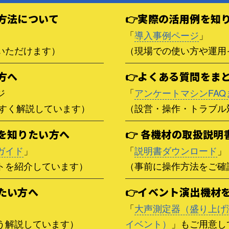
方法について
👉実際の活用例を知
」
「
導入事例ページ
」
いただけます）
（現場での使い方や運用
方へ
👉よくある質問をま
ジ
「
アンケートマシンFAQ
やすく解説しています）
（設営・操作・トラブル
を知りたい方へ
👉 各機材の取扱説明
ガイド
」
「
説明書ダウンロード
」
トを紹介しています）
（事前に操作方法をご確
たい方へ
👉イベント演出機材
「
大声測定器（盛り上げ
う解説しています）
イベント）
」もご用意し