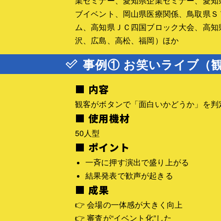
業セミナー、愛知県企業セミナー、愛知
ブイベント、岡山県医療関係、鳥取県Ｓ
ム、高知県ＪＣ四国ブロック大会、高知
沢、広島、高松、福岡）ほか
事例① お笑いライブ（
■ 内容
観客がボタンで「面白いかどうか」を判
■ 使用機材
50人型
■ ポイント
一斉に押す演出で盛り上がる
結果発表で歓声が起きる
■ 成果
👉 会場の一体感が大きく向上
👉 審査が“イベント化”した