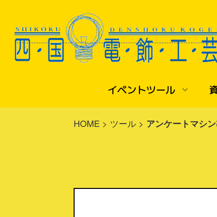
イベントツール
▼早押しボタン
▼
HOME
>
ツール
>
アンケートマシン
説明書ダウンロード
備忘録 smaart-v8
音響・照明・ライトアップ
会社情報
ご利用ガイド
早押しボタンレンタル
注文書ダウンロード
大学祭・学園祭
お問い合わせ
レンタル規約
■
運営・操作サービス
イベントにおける電気の知識
学校行事（体育館）
法律に基づく表示
■機材の選び方
展示会出展
よさこい地方車における電気の知識
ライトアップ・イルミネーション
プライバシーポリシー
機材の選定とFAQ
ライトアップ・イルミネーション施工
■機材紹介
■
THE YOSAKOI
標準型（簡易型）
小間照明・提灯コード
高知のよさこいを語ってみる
ミニ型