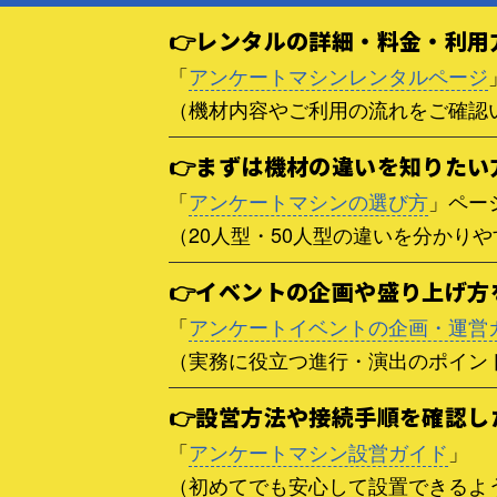
👉レンタルの詳細・料金・利用
「
アンケートマシンレンタルページ
（機材内容やご利用の流れをご確認
👉まずは機材の違いを知りたい
「
アンケートマシンの選び方
」ペー
（20人型・50人型の違いを分かり
👉イベントの企画や盛り上げ方
「
アンケートイベントの企画・運営
（実務に役立つ進行・演出のポイン
👉設営方法や接続手順を確認し
「
アンケートマシン設営ガイド
」
（初めてでも安心して設置できるよ