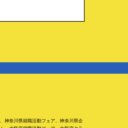
運営ノウハウ
▼腕立て伏せカウンター
簡易型腕立て伏せカウンター
▼４桁簡易型表示装置
４桁簡易型表示装置
▼カウントマシン
カウントマシン（説明書）
▼いいね！カウンター
タ
いいね！アップダウンカウンタ
ー（説明書）
▼タイムキーパー
タイムキーパー
▼式典で使えるマイク置き
式典で使えるマイク置き
、神奈川県就職活動フェア、神奈川県企
▼カスタムメイド