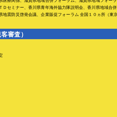
県医療関係、滋賀県地域合併フォーラム、滋賀県地域フォーラ
■利用方法
導入事例
竣工式ボタンスイッチの使
ＴＤセミナー、香川県青年海外協力隊説明会、香川県地域合併
よくある質問（FAQ）
方
県地震防災啓発会議、企業販促フォーラム 全国１０ヵ所（東
■導入事例とFAQ
導入事例
観客審査）
よくある質問（FAQ）
▼残日計
残日計レンタル
定
演出の活用アイデア
残日計とは
サイネージとの違い
■機材の選び方と利用方法
機材の選び方
利用方法
■導入事例とFAQ
導入事例
よくある質問（FAQ）