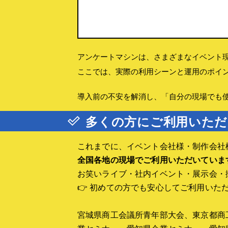
よさこいへの招待
20人型
■クイズ大会の作り方
■
よさこい写真集
早押しクイズのルール
問題作り
アンケートマシンは、さまざまなイベント
企画と台本
■
ここでは、実際の利用シーンと運用のポイ
進行と運営ノウハウ
■技術資料
導入前の不安を解消し、「自分の現場でも
操作卓と回転灯
回答者席製作資料
多くの方にご利用いただ
▼
動画・説明書
動画
これまでに、イベント会社様・制作会社
説明書
■
全国各地の現場でご利用いただいていま
お笑いライブ・社内イベント・展示会・
■
👉 初めての方でも安心してご利用いた
宮城県商工会議所青年部大会、東京都商
■