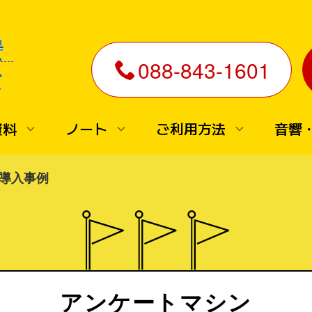
088-843-1601
資料
ノート
ご利用方法
音響
大声測定マシン
▼ダミーボタン・スイッチ
導入事例
大声測定器レンタル
ダミーボタン・スイッチレ
機材の選び方
タル
大声測定器の選び方
■機材の選び方
大声測定器 比較
ダミーボタンスイッチの選
例
機材紹介
方
4桁新型大声測定器
■機材紹介
アンケートマシン
4桁標準型大声測定器
ダミーボタン