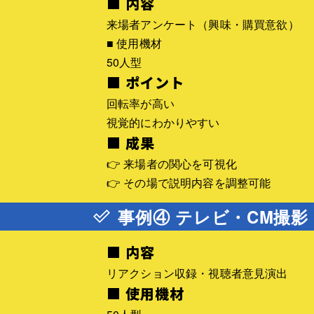
■ 内容
来場者アンケート（興味・購買意欲）
■ 使用機材
50人型
■ ポイント
回転率が高い
視覚的にわかりやすい
■ 成果
👉 来場者の関心を可視化
👉 その場で説明内容を調整可能
事例④ テレビ・CM撮影
■ 内容
リアクション収録・視聴者意見演出
■ 使用機材