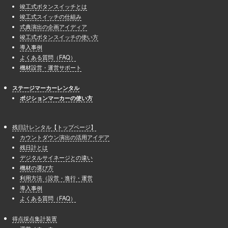
竣工式ボタンスイッチとは
竣工式スイッチの仕組み
式典演出の企画アイディア
竣工式ボタンスイッチの使い方
導入事例
よくある質問（FAQ）
機材設営・運営サポート
ステージマーカーレンタル
ポジションマーカーの使い方
残日計レンタル【トップページ】
カウントダウン演出の活用アイデア
残日計とは
デジタルサイネージとの違い
機材の選び方
利用方法（設営・進行・運営
導入事例
よくある質問（FAQ）
得点採点集計装置