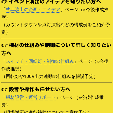
👉 イベント演出のアイデアを知りたい方へ
「
式典演出の企画・アイデア
」ページ（※今後作成推
奨）
（カウントダウンや点灯演出などの構成例をご紹介予
定）
👉 機材の仕組みや制御について詳しく知りたい
方へ
「
スイッチ・回転灯・制御の仕組み
」ページ（※今後
作成推奨）
（回転灯や100V出力連動の仕組みを解説予定）
👉 設営や操作も任せたい方へ
「
機材設営・運営サポート
」ページ（※今後作成推
奨）
（現場対応や進行補助についてご案内予定）