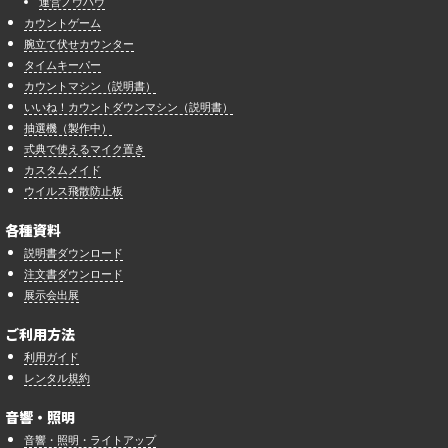
運営ノウハウ
カウントゲーム
腕立て伏せカウンター
タイムキーパー
カウントマシン（説明書）
いいね！カウントダウンマシン（説明書）
抽選機（製作中）
式典で使えるマイク置き
カスタムメイド
ウイルス飛散防止板
各種資料
説明書ダウンロード
注文書ダウンロード
展示会出展
ご利用方法
利用ガイド
レンタル規約
音響・照明
音響・照明・ライトアップ