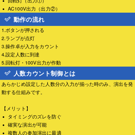
回転灯（出力①）
AC100V出力（出力②）
動作の流れ
1.ボタンが押される
2.ランプが点灯
3.操作卓が入力をカウント
4.設定人数に到達
5.回転灯・100V出力が作動
人数カウント制御とは
あらかじめ設定した人数分の入力が揃った時のみ、演出を発
動する仕組みです。
【メリット】
タイミングのズレを防ぐ
確実な演出が可能
複数人の参加演出に最適