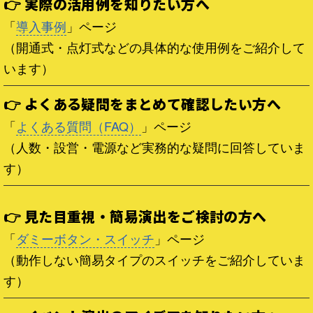
👉 実際の活用例を知りたい方へ
「
導入事例
」ページ
（開通式・点灯式などの具体的な使用例をご紹介して
います）
👉 よくある疑問をまとめて確認したい方へ
「
よくある質問（FAQ）
」ページ
（人数・設営・電源など実務的な疑問に回答していま
す）
👉 見た目重視・簡易演出をご検討の方へ
「
ダミーボタン・スイッチ
」ページ
（動作しない簡易タイプのスイッチをご紹介していま
す）