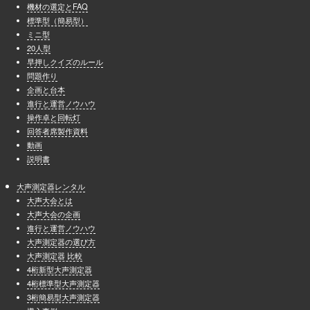
機材の選定とFAQ
標準型（簡易型）
ミニ型
20人型
早押しクイズのルール
問題作り
企画と台本
進行と運営ノウハウ
操作卓と回転灯
回答者席製作資料
動画
説明書
大声測定器レンタル
大声大会とは
大声大会の企画
進行と運営ノウハウ
大声測定器の選び方
大声測定器 比較
4桁新型大声測定器
4桁標準型大声測定器
3桁簡易型大声測定器