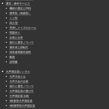
運営・操作サービス
機材の選定とFAQ
標準型（簡易型）
ミニ型
20人型
早押しクイズのルール
問題作り
企画と台本
進行と運営ノウハウ
操作卓と回転灯
回答者席製作資料
動画
説明書
大声測定器レンタル
大声大会とは
大声大会の企画
進行と運営ノウハウ
大声測定器の選び方
大声測定器 比較
4桁新型大声測定器
4桁標準型大声測定器