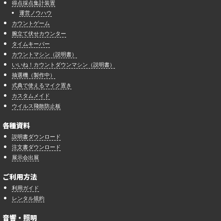
得点採点集計装置
運営ノウハウ
カウントゲーム
腕立て伏せカウンター
タイムキーパー
カウントマシン（説明書）
いいね！カウントダウンマシン（説明書）
抽選機（製作中）
式典で使えるマイク置き
カスタムメイド
ウイルス飛散防止板
各種資料
説明書ダウンロード
注文書ダウンロード
展示会出展
ご利用方法
利用ガイド
レンタル規約
音響・照明