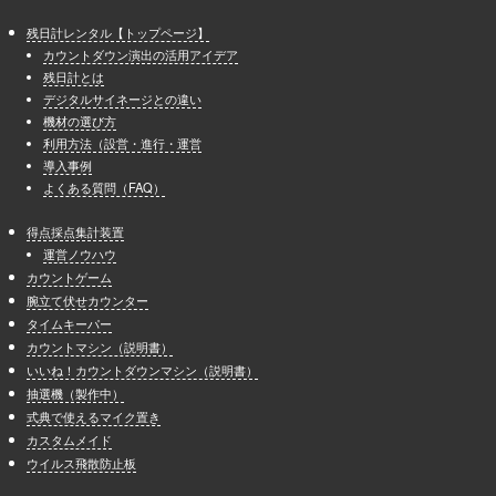
残日計レンタル【トップページ】
カウントダウン演出の活用アイデア
残日計とは
デジタルサイネージとの違い
機材の選び方
利用方法（設営・進行・運営
導入事例
よくある質問（FAQ）
得点採点集計装置
運営ノウハウ
カウントゲーム
腕立て伏せカウンター
タイムキーパー
カウントマシン（説明書）
いいね！カウントダウンマシン（説明書）
抽選機（製作中）
式典で使えるマイク置き
カスタムメイド
ウイルス飛散防止板