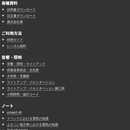
各種資料
説明書ダウンロード
注文書ダウンロード
展示会出展
ご利用方法
利用ガイド
レンタル規約
音響・照明
音響・照明・ライトアップ
吹奏楽発表会・文化祭
大学祭・学園祭
ライトアップ・イルミネーション
ライトアップ・イルミネーション施工例
小間照明・提灯コード
ノート
smaart-v8
イベントにおける電気の知識
よさこい地方車における電気の知識