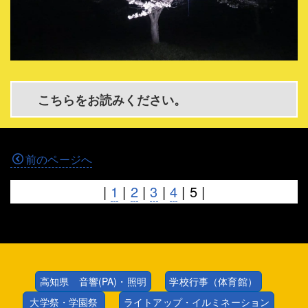
こちらをお読みください。
前のページへ
|
1
|
2
|
3
|
4
|
5
|
次のページへ
高知県 音響(PA)・照明
学校行事（体育館）
大学祭・学園祭
ライトアップ・イルミネーション