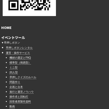
HOME
イベントツール
▼早押しボタン
早押しボタンレンタル
運営・操作サービス
機材の選定とFAQ
標準型（簡易型）
ミニ型
20人型
早押しクイズのルール
問題作り
企画と台本
進行と運営ノウハウ
操作卓と回転灯
回答者席製作資料
動画