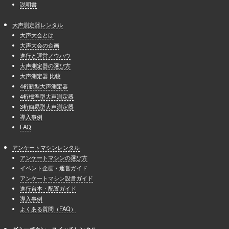
説明書
大声測定器レンタル
大声大会とは
大声大会の企画
進行と運営ノウハウ
大声測定器の選び方
大声測定器 比較
4桁新型大声測定器
4桁標準型大声測定器
3桁簡易型大声測定器
導入事例
FAQ
アンケートマシンレンタル
アンケートマシンの選び方
イベント企画・運営ガイド
アンケートマシン設営ガイド
進行台本・配置ガイド
導入事例
よくある質問（FAQ）